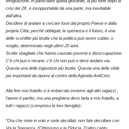
emigrazione, in particolare quella giovanile, la più forte dopo la
crisi del 29′, è insopportabile da una parte, ma inevitabile
dall’altra.
Decidere di andare a cercare fuori dal proprio Paese e dalla
propria Città, perchè obbligati, la speranza e il futuro, è una
delle sconfitte più brutte che la politica può avere subito, o
meglio, determinato negli ultimi 20 anni.
Scelte sbagliate che hanno causato povertà e disoccupazione.
C’è chi può e rimane, c’è chi non può e deve andare via.
Questa una delle ingiustizie più brutte. Questa una delle sfide
più importanti da riporre al centro della Agenda-AntiCrisi.
Alla fine mio fratello si è imbarcato insieme agli altri ragazzi ,
l’aereo è partito, ma una preghiera devo farla a mio fratello, a
tutti i ragazzi (compreso le loro famiglie):
“Ora che siete in volo e siete decollati, non fate decollare con
Voi la Speranza, l’Ottimismo e la Fiducia. D’altro canto,