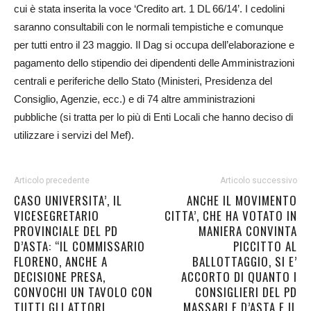
cui è stata inserita la voce ‘Credito art. 1 DL 66/14’. I cedolini
saranno consultabili con le normali tempistiche e comunque
per tutti entro il 23 maggio. Il Dag si occupa dell’elaborazione e
pagamento dello stipendio dei dipendenti delle Amministrazioni
centrali e periferiche dello Stato (Ministeri, Presidenza del
Consiglio, Agenzie, ecc.) e di 74 altre amministrazioni
pubbliche (si tratta per lo più di Enti Locali che hanno deciso di
utilizzare i servizi del Mef).
Articolo precedente
Articolo successivo
CASO UNIVERSITA’, IL
ANCHE IL MOVIMENTO
VICESEGRETARIO
CITTA’, CHE HA VOTATO IN
PROVINCIALE DEL PD
MANIERA CONVINTA
D’ASTA: “IL COMMISSARIO
PICCITTO AL
FLORENO, ANCHE A
BALLOTTAGGIO, SI E’
DECISIONE PRESA,
ACCORTO DI QUANTO I
CONVOCHI UN TAVOLO CON
CONSIGLIERI DEL PD
TUTTI GLI ATTORI
MASSARI E D’ASTA E IL