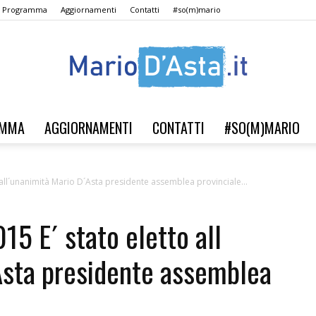
Il Programma
Aggiornamenti
Contatti
#so(m)mario
AMMA
AGGIORNAMENTI
CONTATTI
#SO(M)MARIO
Verso
all´unanimità Mario D´Asta presidente assemblea provinciale...
 E´ stato eletto all
il
Asta presidente assemblea