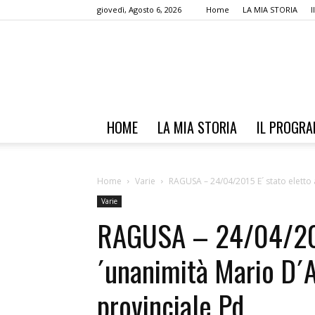
giovedì, Agosto 6, 2026
Home
LA MIA STORIA
HOME
LA MIA STORIA
IL PROGR
Home
Varie
RAGUSA – 24/04/2015 E´ stato eletto 
Varie
RAGUSA – 24/04/2015
´unanimità Mario D´
provinciale Pd