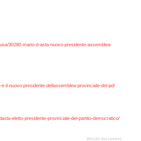
Futuro
a/ragusa/30280-mario-d-asta-nuovo-presidente-assemblea-
-e-il-nuovo-presidente-dellassemblea-provinciale-del-pd/
dasta-eletto-presidente-provinciale-del-partito-democratico/
Articolo successivo