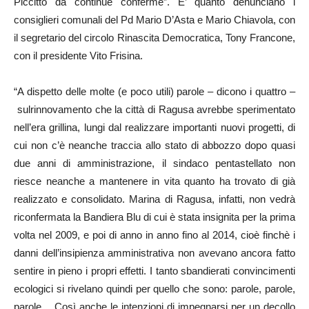
Piccitto dà continue conferme”. E’ quanto denunciano i
consiglieri comunali del Pd Mario D’Asta e Mario Chiavola, con
il segretario del circolo Rinascita Democratica, Tony Francone,
con il presidente Vito Frisina.
“A dispetto delle molte (e poco utili) parole – dicono i quattro –
sulrinnovamento che la città di Ragusa avrebbe sperimentato
nell’era grillina, lungi dal realizzare importanti nuovi progetti, di
cui non c’è neanche traccia allo stato di abbozzo dopo quasi
due anni di amministrazione, il sindaco pentastellato non
riesce neanche a mantenere in vita quanto ha trovato di già
realizzato e consolidato. Marina di Ragusa, infatti, non vedrà
riconfermata la Bandiera Blu di cui è stata insignita per la prima
volta nel 2009, e poi di anno in anno fino al 2014, cioè finchè i
danni dell’insipienza amministrativa non avevano ancora fatto
sentire in pieno i propri effetti. I tanto sbandierati convincimenti
ecologici si rivelano quindi per quello che sono: parole, parole,
parole….Così anche le intenzioni di impegnarsi per un decollo