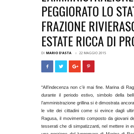
PEGGIORATO LO STA
FRAZIONE RIVIERAS
ESTATE RICCA DI P
DI
MARIO D'ASTA
22 MAGGIO 2015
“All’indecenza non c’è mai fine. Marina di Ra
durante il periodo estivo, simbolo della bel
l’amministrazione grillina si è dimostrata ancora 
le vite dei cittadini come si evince dagli ul
Ragusa, il movimento composto da giovani demo
tesserati che di simpatizzanti, nel mettere in e
una porzione del lungomare di Marina di Ragu