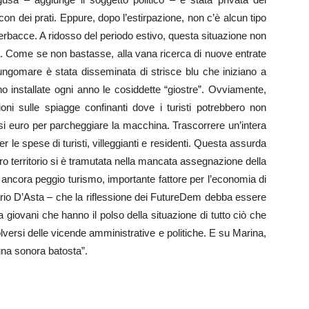
i con dei prati. Eppure, dopo l’estirpazione, non c’è alcun tipo
erbacce. A ridosso del periodo estivo, questa situazione non
. Come se non bastasse, alla vana ricerca di nuove entrate
ungomare è stata disseminata di strisce blu che iniziano a
o installate ogni anno le cosiddette “giostre”. Ovviamente,
ni sulle spiagge confinanti dove i turisti potrebbero non
si euro per parcheggiare la macchina. Trascorrere un’intera
r le spese di turisti, villeggianti e residenti. Questa assurda
tro territorio si è tramutata nella mancata assegnazione della
e ancora peggio turismo, importante fattore per l’economia di
Mario D’Asta – che la riflessione dei FutureDem debba essere
 giovani che hanno il polso della situazione di tutto ciò che
olversi delle vicende amministrative e politiche. E su Marina,
una sonora batosta”.