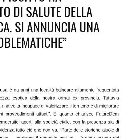
TO DI SALUTE DELLA
Futuro
CA. SI ANNUNCIA UNA
ROBLEMATICHE”
gusa è da anni una località balneare altamente frequentata
lezza esotica della nostra ormai ex provincia. Tuttavia
una volta incapace di valorizzare il territorio e di migliorare
timi provvedimenti attuati”. E’ quanto chiarisce FutureDem
cratici aperti alla società civile, con la presenza sia di
videnza tutto ciò che non va. “Parte delle storiche aiuole di
sa – aggiunge il soggetto politico – è stata privata dei