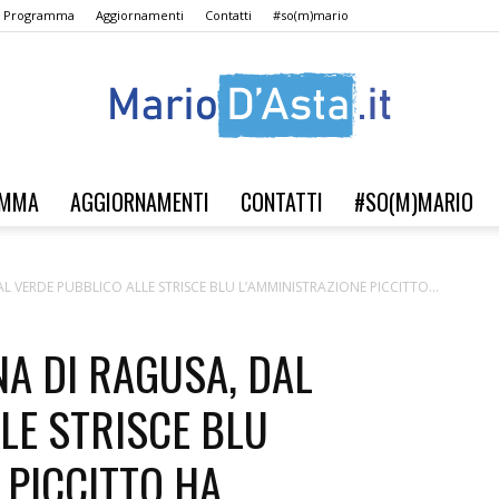
Il Programma
Aggiornamenti
Contatti
#so(m)mario
AMMA
AGGIORNAMENTI
CONTATTI
#SO(M)MARIO
Verso
L VERDE PUBBLICO ALLE STRISCE BLU L’AMMINISTRAZIONE PICCITTO...
A DI RAGUSA, DAL
il
LE STRISCE BLU
 PICCITTO HA