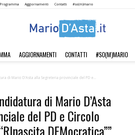
l Programma
Aggiornamenti
Contatti
#so(m)mario
AMMA
AGGIORNAMENTI
CONTATTI
#SO(M)MARIO
Verso
a di Mario D’Asta alla Segreteria provinciale del PD e...
didatura di Mario D’Asta
il
nciale del PD e Circolo
“RInascita DEMocratica””