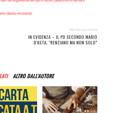
i-per-la-segreteria-del-pd-d-asta-calabrese-e-denaro
ario-dasta-renziano/
Articolo successivo
IN EVIDENZA – IL PD SECONDO MARIO
D’ASTA, “RENZIANO MA NON SOLO”
LATI
ALTRO DALL'AUTORE