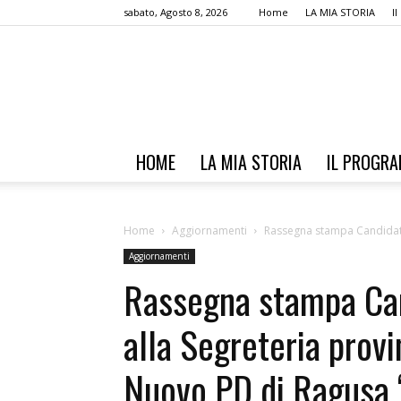
sabato, Agosto 8, 2026
Home
LA MIA STORIA
I
HOME
LA MIA STORIA
IL PROGR
Home
Aggiornamenti
Rassegna stampa Candidatur
Aggiornamenti
Rassegna stampa Can
alla Segreteria provi
Nuovo PD di Ragusa 