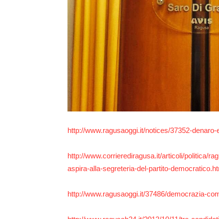
http://www.ragusaoggi.it/notices/37352-denaro-e
http://www.corrierediragusa.it/articoli/politica
aspira-alla-segreteria-del-partito-democratico.h
http://www.ragusaoggi.it/37486/democrazia-com