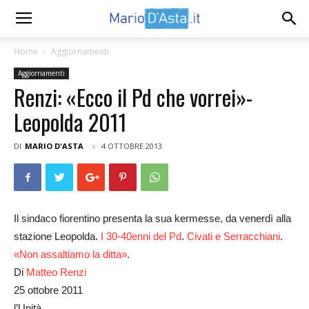
Home
Aggiornamenti
Aggiornamenti
Renzi: «Ecco il Pd che vorrei»-
Leopolda 2011
DI
MARIO D'ASTA
4 OTTOBRE 2013
Il sindaco fiorentino presenta la sua kermesse, da venerdì alla
stazione Leopolda.
I 30-40enni
del Pd
.
Civati e Serracchiani
.
«Non assaltiamo la ditta»
.
Di
Matteo Renzi
25 ottobre 2011
l’Unità