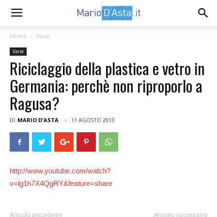
Home
Varie
Varie
Riciclaggio della plastica e vetro in
Germania: perchè non riproporlo a
Ragusa?
DI
MARIO D'ASTA
11 AGOSTO 2013
http://www.youtube.com/watch?
v=lg1h7X4QgRY&feature=share
Articolo precedente
Articolo successivo