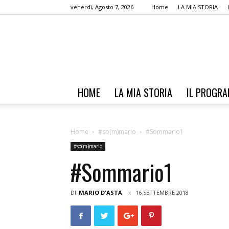
venerdì, Agosto 7, 2026
Home
LA MIA STORIA
HOME
LA MIA STORIA
IL PROGR
Home
#so(m)mario
#Sommario1
#so(m)mario
#Sommario1
DI
MARIO D'ASTA
16 SETTEMBRE 2018