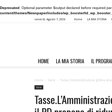
Deprecated
: Optional parameter $output declared before required para
content/themes/Newspaper/includes/wp_booster/td_wp_booster
venerdì, Agosto 7, 2026
Home
LA MIA STORIA
HOME
LA MIA STORIA
IL PROGR
Home
Varie
Tasse.L’Amministrazione grillina alza 
Varie
Tasse.L’Amministrazio
il PD propone di ridu