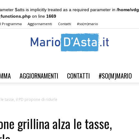
meter $atts is implicitly treated as a required parameter in
/home/vdg
_functions.php
on line
1669
Il Programma
Aggiornamenti
Contatti
#so(m)mario
AMMA
AGGIORNAMENTI
CONTATTI
#SO(M)MARIO
Verso
le tasse, il PD propone di ridurle
ne grillina alza le tasse,
il
rle