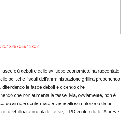
/10204225705941302
fasce più deboli e dello sviluppo economico, ha raccontato
elle politiche fiscali dell’amministrazione grillina proponendo
a, difendendo le fasce deboli e dicendo che
ostenendo che non aumenta le tasse. Ma, ovviamente, non è
scorso anno è confermato e viene altresi rinforzato da un
azione Grillina aumenta le tasse, Il PD vuole ridurle. A breve