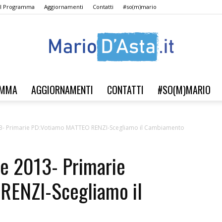
Il Programma
Aggiornamenti
Contatti
#so(m)mario
AMMA
AGGIORNAMENTI
CONTATTI
#SO(M)MARIO
Verso
- Primarie PD:Votiamo MATTEO RENZI-Scegliamo il Cambiamento
e 2013- Primarie
il
RENZI-Scegliamo il