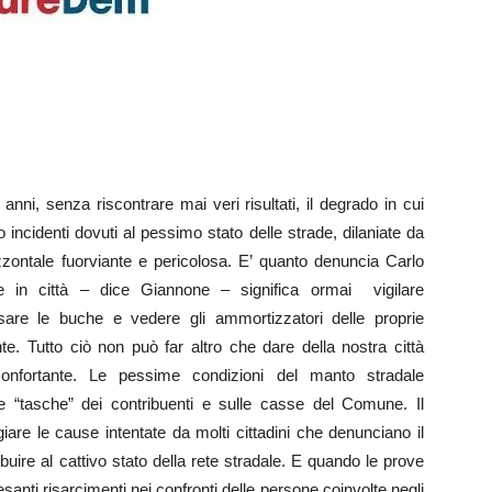
ni, senza riscontrare mai veri risultati, il degrado in cui
incidenti dovuti al pessimo stato delle strade, dilaniate da
zzontale fuorviante e pericolosa. E’ quanto denuncia Carlo
in città – dice Giannone – significa ormai vigilare
sare le buche e vedere gli ammortizzatori delle proprie
te. Tutto ciò non può far altro che dare della nostra città
onfortante. Le pessime condizioni del manto stradale
e “tasche” dei contribuenti e sulle casse del Comune. Il
are le cause intentate da molti cittadini che denunciano il
uire al cattivo stato della rete stradale. E quando le prove
santi risarcimenti nei confronti delle persone coinvolte negli