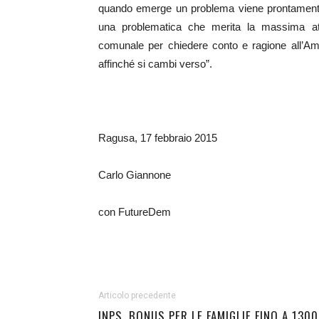
quando emerge un problema viene prontamente af
una problematica che merita la massima att
comunale per chiedere conto e ragione all’Amm
affinché si cambi verso”.
Ragusa, 17 febbraio 2015
Carlo Giannone
con FutureDem
Articolo precedente
INPS, BONUS PER LE FAMIGLIE FINO A 1300