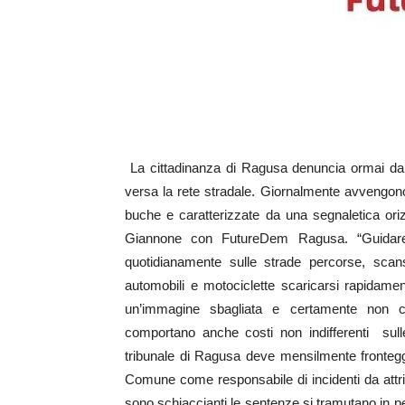
La cittadinanza di Ragusa denuncia ormai da an
versa la rete stradale. Giornalmente avvengono 
buche e caratterizzate da una segnaletica ori
Giannone con FutureDem Ragusa. “Guidare 
quotidianamente sulle strade percorse, scan
automobili e motociclette scaricarsi rapidamen
un’immagine sbagliata e certamente non c
comportano anche costi non indifferenti sull
tribunale di Ragusa deve mensilmente fronteggi
Comune come responsabile di incidenti da attrib
sono schiaccianti le sentenze si tramutano in pe