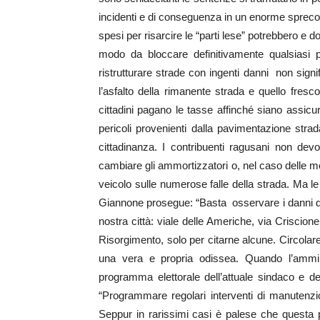
incidenti e di conseguenza in un enorme spreco d
spesi per risarcire le “parti lese” potrebbero e d
modo da bloccare definitivamente qualsiasi 
ristrutturare strade con ingenti danni non signi
l’asfalto della rimanente strada e quello fresco
cittadini pagano le tasse affinché siano assicur
pericoli provenienti dalla pavimentazione stra
cittadinanza. I contribuenti ragusani non dev
cambiare gli ammortizzatori o, nel caso delle mo
veicolo sulle numerose falle della strada. Ma l
Giannone prosegue: “Basta osservare i danni di q
nostra città: viale delle Americhe, via Criscion
Risorgimento, solo per citarne alcune. Circola
una vera e propria odissea. Quando l’ammin
programma elettorale dell’attuale sindaco e dei
“Programmare regolari interventi di manutenzio
Seppur in rarissimi casi è palese che questa 