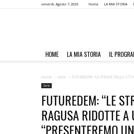
venerdì, Agosto 7, 2026
Home
LA MIA STORIA
HOME
LA MIA STORIA
IL PROGR
Home
Varie
FUTUREDEM: “LE STRADE DELLA CITT
Varie
FUTUREDEM: “LE STR
RAGUSA RIDOTTE A 
“PRESENTEREMO UN