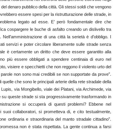
el denaro pubblico della città. Gli stessi soldi che vengono
ovrebbero essere spesi per la ristrutturazione delle strade, in
problema legato ad esse. E’ però fondamentale dire che
fica cospargere le buche di asfalto creando un dislivello tra
. Nell’amministrazione di una città la serietà è d’obbligo. I
ati servizi e poter circolare liberamente sulle strade senza
dale è certamente un diritto che deve essere garantito alla
ono più essere obbligati a spendere centinaia di euro nel
to, visiere e specchietti che non reggono il violento urto del
e parole non sono mai credibili se non supportate da prove”.
uelle che sono le principali arterie della rete stradale della
e Lupis, via Mongibello, viale dei Platani, via Archimede, via
re su queste strade si sta progressivamente trasformando in
istrazione si occuperà di questi problemi? Ebbene nel
 suoi collaboratori, si prometteva di, e cito testualmente,
ne ordinaria e straordinaria del manto stradale cittadino”.
promessa non è stata rispettata. La gente continua a farsi