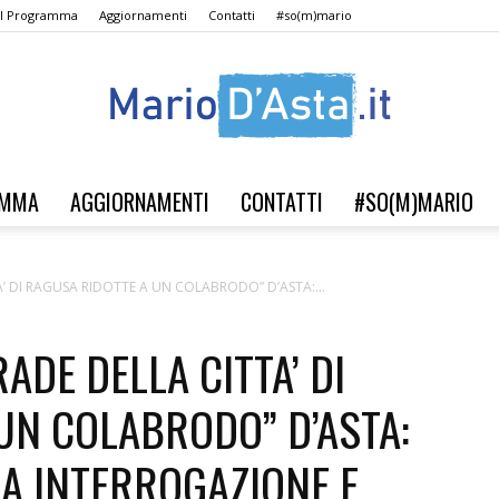
Il Programma
Aggiornamenti
Contatti
#so(m)mario
AMMA
AGGIORNAMENTI
CONTATTI
#SO(M)MARIO
Verso
A’ DI RAGUSA RIDOTTE A UN COLABRODO” D’ASTA:...
ADE DELLA CITTA’ DI
il
UN COLABRODO” D’ASTA:
A INTERROGAZIONE E