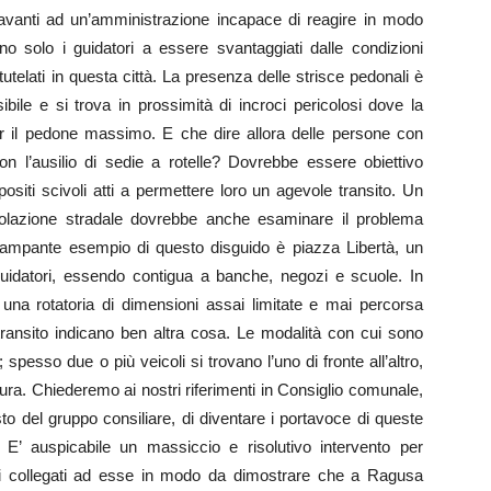
davanti ad un’amministrazione incapace di reagire in modo
no solo i guidatori a essere svantaggiati dalle condizioni
telati in questa città. La presenza delle strisce pedonali è
ibile e si trova in prossimità di incroci pericolosi dove la
 per il pedone massimo. E che dire allora delle persone con
n l’ausilio di sedie a rotelle? Dovrebbe essere obiettivo
ositi scivoli atti a permettere loro un agevole transito. Un
olazione stradale dovrebbe anche esaminare il problema
e lampante esempio di questo disguido è piazza Libertà, un
uidatori, essendo contigua a banche, negozi e scuole. In
una rotatoria di dimensioni assai limitate e mai percorsa
transito indicano ben altra cosa. Le modalità con cui sono
; spesso due o più veicoli si trovano l’uno di fronte all’altro,
natura. Chiederemo ai nostri riferimenti in Consiglio comunale,
 del gruppo consiliare, di diventare i portavoce di queste
. E’ auspicabile un massiccio e risolutivo intervento per
vizi collegati ad esse in modo da dimostrare che a Ragusa