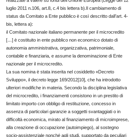
realizzate a valere su fondi dell’Unione Europea (Legge del
12
luglio
2011 n.106, art.8, c.4 bis lettera b).Il cambiamento di
status da Comitato a Ente pubblico è così descritto dall’art. 4-
bis, lettera a):
il Comitato nazionale italiano permanente per il microcredito
[…] è costituito in ente pubblico non economico dotato di
autonomia amministrativa, organizzativa, patrimoniale,
contabile e finanziaria, e assume la denominazione di Ente
nazionale per il microcredito.
La sua nomina è stata inserita nel cosiddetto «Decreto
Sviluppo», il decreto legge 169/2012[10], che ha introdotto
ulteriori modifiche in materia. Secondo la disciplina legislativa
del microcredito, i finanziamenti consistono in un prestito di
limitato importo con obbligo di restituzione, concesso in
assenza di particolari garanzie a soggetti svantaggiati o in
difficoltà economica, mirato al finanziamento di microimprese,
alla creazione di occupazione (autoimpiego), al sostegno
socio-assistenziale nonché agli studi, supportato da peculiari