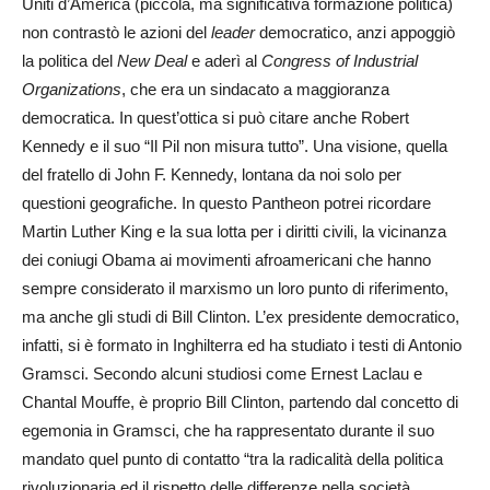
Uniti d’America (piccola, ma significativa formazione politica)
non contrastò le azioni del
leader
democratico, anzi appoggiò
la politica del
New Deal
e aderì al
Congress of Industrial
Organizations
, che era un sindacato a maggioranza
democratica. In quest’ottica si può citare anche Robert
Kennedy e il suo “Il Pil non misura tutto”. Una visione, quella
del fratello di John F. Kennedy, lontana da noi solo per
questioni geografiche. In questo Pantheon potrei ricordare
Martin Luther King e la sua lotta per i diritti civili, la vicinanza
dei coniugi Obama ai movimenti afroamericani che hanno
sempre considerato il marxismo un loro punto di riferimento,
ma anche gli studi di Bill Clinton. L’ex presidente democratico,
infatti, si è formato in Inghilterra ed ha studiato i testi di Antonio
Gramsci. Secondo alcuni studiosi come Ernest Laclau e
Chantal Mouffe, è proprio Bill Clinton, partendo dal concetto di
egemonia in Gramsci, che ha rappresentato durante il suo
mandato quel punto di contatto “tra la radicalità della politica
rivoluzionaria ed il rispetto delle differenze nella società