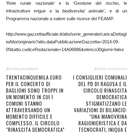
‘Rete rurale nazionale’ e la ‘Gestione del rischio, le
infrastrutture irrigue e la biodiversita’ animale’, e di un
Programma nazionale a valere sulle risorse del FEAMP.
http://www.gazzettaufficiale.it/atto/serie_generale/caricaDettagl
ioAtto/originario?atto.dataPubblicazioneGazzetta=2014-09-
09&atto.codiceRedazionale=14A06886&elenco30giorni=false
Articolo precedente
Articolo successivo
TRENTACINQUEMILA EURO
I CONSIGLIERI COMUNALI
PER IL CONCERTO DI
DEL PD DI RAGUSA E IL
BAGLIONI SONO TROPPI IN
CIRCOLO RINASCITA
UN MOMENTO IN CUI I
DEMOCRATICA
COMUNI STANNO
STIGMATIZZANO LE
ATTRAVERSANDO UN
VARIAZIONI DI BILANCIO:
MOMENTO DIFFICILE E
“UNA MANOVRINA
COMPLESSO. IL CIRCOLO
RAGIONIERISTICA E DA
“RINASCITA DEMOCRATICA”
TECNOCRATI, INIQUA E