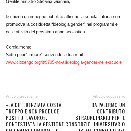
Gentile ministro Stefania Giannini,
le chiedo un impegno pubblico affinché la scuola italiana non
promuova la cosiddetta “ideologia gender” nei programmi e
nelle attività del prossimo anno scolastico.
Cordialmente
Sotto puoi “firmare” scrivendo la tua mail
www.citizengo.org/it/9705-no-
allideologia-gender-nelle-
scuole
Articolo precedente
Articolo successivo
«LA DIFFERENZIATA COSTA
DA PALERMO UN
TROPPO E NON PRODUCE
CONTRIBUTO
POSTI DI LAVORO».
STRAORDINARIO PER IL
CONTESTIATA LA GESTIONE
CONSORZIO UNIVERSITARIO
DEI CENTRI COMUNALI DI
IBLEO. L’IMPEGNO DEL