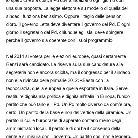
io spero che sia così, il Pd dovrà incalzarlo ogni giorno con
una sua proposta. La legge elettorale su modello di quella dei
sindaci, funziona benissimo. Oppure il taglio delle pensioni
d’oro. Il governo Letta deve diventare il governo del Pd. E ogni
giorno il segretario del Pd, chiunque egli sia, deve spingere
perché il governo sia coerente con i suoi programmi».
Nel 2014 si voterà per le elezioni europee, quasi certamente
Renzi sarà candidato. La riserva sulla sua candidatura alla
segreteria non è ancora sciolta, ma il congresso per il sindaco
non è la rivincita delle primarie 2012: «Basta con la
tecnocrazia, quella europea e quella esportata in Italia. Serve
restituire dignità alla politica e dignità all’Italia in Europa, l’unico
partito che può farlo è il Pd. Un Pd molto diverso da com’è ora,
certo. Un partito della base e non del vertice della piramide. Un
partito in cui le burocrazie di apparato contano meno degli
amministratori locali. Il partito è di chi ha il consenso della
gente e si misura con il governo. Un partito così non è leggero,