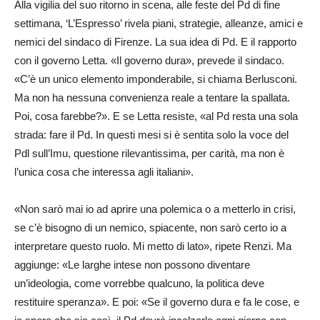
Alla vigilia del suo ritorno in scena, alle feste del Pd di fine
settimana, ‘L’Espresso’ rivela piani, strategie, alleanze, amici e
nemici del sindaco di Firenze. La sua idea di Pd. E il rapporto
con il governo Letta. «Il governo dura», prevede il sindaco.
«C’è un unico elemento imponderabile, si chiama Berlusconi.
Ma non ha nessuna convenienza reale a tentare la spallata.
Poi, cosa farebbe?». E se Letta resiste, «al Pd resta una sola
strada: fare il Pd. In questi mesi si è sentita solo la voce del
Pdl sull’Imu, questione rilevantissima, per carità, ma non è
l’unica cosa che interessa agli italiani».
«Non sarò mai io ad aprire una polemica o a metterlo in crisi,
se c’è bisogno di un nemico, spiacente, non sarò certo io a
interpretare questo ruolo. Mi metto di lato», ripete Renzi. Ma
aggiunge: «Le larghe intese non possono diventare
un’ideologia, come vorrebbe qualcuno, la politica deve
restituire speranza». E poi: «Se il governo dura e fa le cose, e