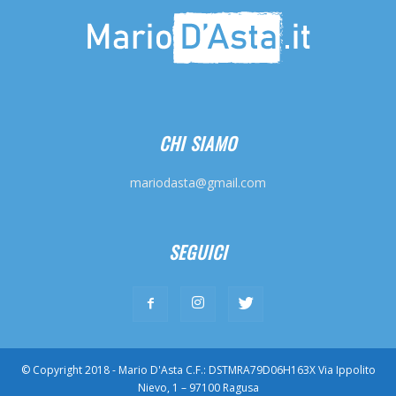
CHI SIAMO
mariodasta@gmail.com
SEGUICI
© Copyright 2018 - Mario D'Asta C.F.: DSTMRA79D06H163X Via Ippolito
Nievo, 1 – 97100 Ragusa