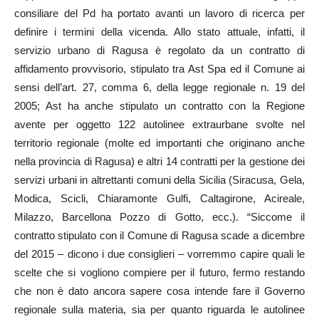
consiliare del Pd ha portato avanti un lavoro di ricerca per
definire i termini della vicenda. Allo stato attuale, infatti, il
servizio urbano di Ragusa è regolato da un contratto di
affidamento provvisorio, stipulato tra Ast Spa ed il Comune ai
sensi dell’art. 27, comma 6, della legge regionale n. 19 del
2005; Ast ha anche stipulato un contratto con la Regione
avente per oggetto 122 autolinee extraurbane svolte nel
territorio regionale (molte ed importanti che originano anche
nella provincia di Ragusa) e altri 14 contratti per la gestione dei
servizi urbani in altrettanti comuni della Sicilia (Siracusa, Gela,
Modica, Scicli, Chiaramonte Gulfi, Caltagirone, Acireale,
Milazzo, Barcellona Pozzo di Gotto, ecc.). “Siccome il
contratto stipulato con il Comune di Ragusa scade a dicembre
del 2015 – dicono i due consiglieri – vorremmo capire quali le
scelte che si vogliono compiere per il futuro, fermo restando
che non è dato ancora sapere cosa intende fare il Governo
regionale sulla materia, sia per quanto riguarda le autolinee