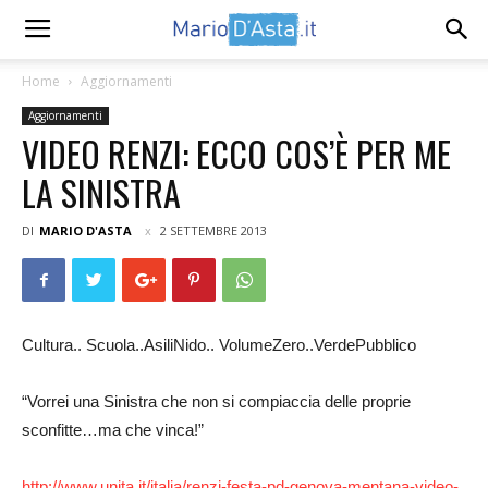
Home
Aggiornamenti
Aggiornamenti
VIDEO RENZI: ECCO COS’È PER ME
LA SINISTRA
DI
MARIO D'ASTA
2 SETTEMBRE 2013
Cultura.. Scuola..AsiliNido.. VolumeZero..VerdePubblico
“Vorrei una Sinistra che non si compiaccia delle proprie
sconfitte…ma che vinca!”
http://www.unita.it/italia/renzi-festa-pd-genova-mentana-video-