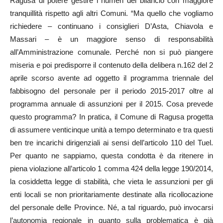
Ragusa di potere gestire i numeri del bilancio con maggiore
tranquillità rispetto agli altri Comuni. “Ma quello che vogliamo
richiedere – continuano i consiglieri D’Asta, Chiavola e
Massari – è un maggiore senso di responsabilità
all’Amministrazione comunale. Perché non si può piangere
miseria e poi predisporre il contenuto della delibera n.162 del 2
aprile scorso avente ad oggetto il programma triennale del
fabbisogno del personale per il periodo 2015-2017 oltre al
programma annuale di assunzioni per il 2015. Cosa prevede
questo programma? In pratica, il Comune di Ragusa progetta
di assumere venticinque unità a tempo determinato e tra questi
ben tre incarichi dirigenziali ai sensi dell’articolo 110 del Tuel.
Per quanto ne sappiamo, questa condotta è da ritenere in
piena violazione all’articolo 1 comma 424 della legge 190/2014,
la cosiddetta legge di stabilità, che vieta le assunzioni per gli
enti locali se non prioritariamente destinate alla ricollocazione
del personale delle Province. Né, a tal riguardo, può invocarsi
l’autonomia regionale in quanto sulla problematica è già