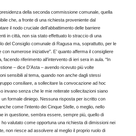
la presidenza della seconda commissione comunale, quella
ile che, a fronte di una richiesta proveniente dal
ntare il nodo cruciale dell’abbattimento delle barriere
enti in città, non sia stato effettuato lo straccio di una
olo del Consiglio comunale di Ragusa ma, soprattutto, per le
te con numerose iniziative”. E’ quanto afferma il consigliere
acendo riferimento all’intervento di ieri sera in aula. “In
tione – dice D’Asta – avendo ricevuto più volte
ioni sensibili al tema, quando non anche dagli stessi
 gruppo consiliare, a sollecitare la convocazione ad hoc
so invano senza che le mie reiterate sollecitazioni siano
un formale diniego. Nessuna risposta per iscritto con
nche come l’intento dei Cinque Stelle, o meglio, nello
ne in questione, sembra essere, sempre più, quello di
ri, ho valutato come opportuna una richiesta di dimissioni nei
, non riesce ad assolvere al meglio il proprio ruolo di