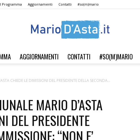
Il Programma
Aggiornamenti
Contatti
#so(m)mario
AMMA
AGGIORNAMENTI
CONTATTI
#SO(M)MARIO
Verso
ASTA CHIEDE LE DIMISSIONI DEL PRESIDENTE DELLA SECONDA...
MUNALE MARIO D’ASTA
il
NI DEL PRESIDENTE
MISSIONE: “NON E’