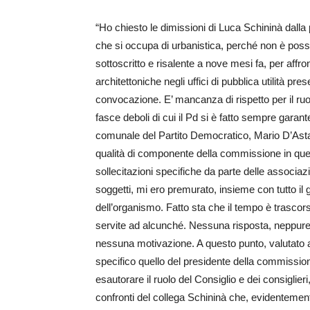
“Ho chiesto le dimissioni di Luca Schininà dal
che si occupa di urbanistica, perché non è possib
sottoscritto e risalente a nove mesi fa, per affro
architettoniche negli uffici di pubblica utilità pres
convocazione. E’ mancanza di rispetto per il ru
fasce deboli di cui il Pd si è fatto sempre garan
comunale del Partito Democratico, Mario D’Asta, f
qualità di componente della commissione in ques
sollecitazioni specifiche da parte delle associaz
soggetti, mi ero premurato, insieme con tutto il
dell’organismo. Fatto sta che il tempo è trascor
servite ad alcunché. Nessuna risposta, neppure 
nessuna motivazione. A questo punto, valutato a
specifico quello del presidente della commissio
esautorare il ruolo del Consiglio e dei consiglie
confronti del collega Schininà che, evidentemente