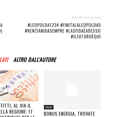
Articolo successivo
LA
#‎LEOPOLDA1234‬ ‪#‎FINITALALEOPOLDA5‬
O)
‪#‎RENZIANIDASEMPRE‬ ‪#‎LASFIDAÈADESSO‬
‪#‎ILFUTUROÈQUI‬
LATI
ALTRO DALL'AUTORE
FITTI, AL VIA IL
Varie
LLA REGIONE: 17
BONUS ENERGIA, TROVATE