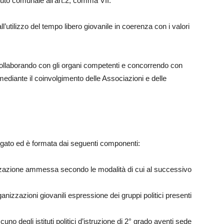
atuto comunale all’art.2, comma VII.
ll’utilizzo del tempo libero giovanile in coerenza con i valori
e collaborando con gli organi competenti e concorrendo con
 mediante il coinvolgimento delle Associazioni e delle
egato ed è formata dai seguenti componenti:
zzazione ammessa secondo le modalità di cui al successivo
nizzazioni giovanili espressione dei gruppi politici presenti
uno degli istituti politici d’istruzione di 2° grado aventi sede