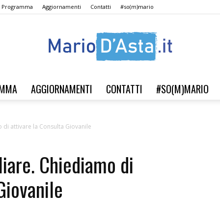
Il Programma
Aggiornamenti
Contatti
#so(m)mario
AMMA
AGGIORNAMENTI
CONTATTI
#SO(M)MARIO
Verso
 di attivare la Consulta Giovanile
liare. Chiediamo di
il
Giovanile