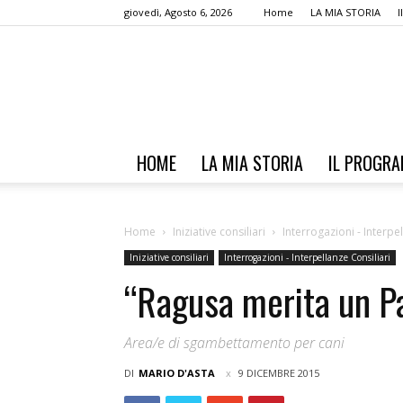
giovedì, Agosto 6, 2026
Home
LA MIA STORIA
HOME
LA MIA STORIA
IL PROGR
Home
Iniziative consiliari
Interrogazioni - Interpe
Iniziative consiliari
Interrogazioni - Interpellanze Consiliari
“Ragusa merita un Pa
Area/e di sgambettamento per cani
DI
MARIO D'ASTA
9 DICEMBRE 2015