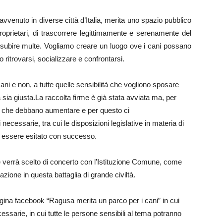
venuto in diverse città d’Italia, merita uno spazio pubblico
oprietari, di trascorrere legittimamente e serenamente del
di subire multe. Vogliamo creare un luogo ove i cani possano
ritrovarsi, socializzare e confrontarsi.
 cani e non, a tutte quelle sensibilità che vogliono sposare
sia giusta.La raccolta firme è già stata avviata ma, per
o che debbano aumentare e per questo ci
essarie, tra cui le disposizioni legislative in materia di
sa essere esitato con successo.
e verrà scelto di concerto con l’Istituzione Comune, come
ione in questa battaglia di grande civiltà.
agina facebook “Ragusa merita un parco per i cani” in cui
essarie, in cui tutte le persone sensibili al tema potranno