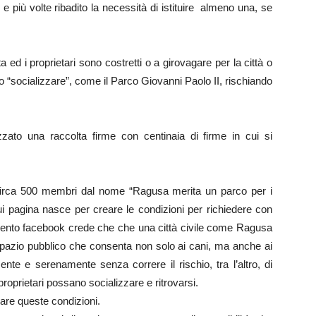
più volte ribadito la necessità di istituire almeno una, se
ed i proprietari sono costretti o a girovagare per la città o
o “socializzare”, come il Parco Giovanni Paolo II, rischiando
ato una raccolta firme con centinaia di firme in cui si
irca 500 membri dal nome “Ragusa merita un parco per i
ui pagina nasce per creare le condizioni per richiedere con
evento facebook crede che che una città civile come Ragusa
o spazio pubblico che consenta non solo ai cani, ma anche ai
ente e serenamente senza correre il rischio, tra l’altro, di
roprietari possano socializzare e ritrovarsi.
are queste condizioni.