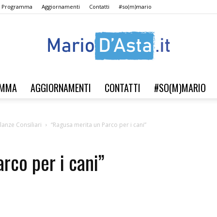
Il Programma
Aggiornamenti
Contatti
#so(m)mario
AMMA
AGGIORNAMENTI
CONTATTI
#SO(M)MARIO
Verso
llanze Consiliari
“Ragusa merita un Parco per i cani”
rco per i cani”
il