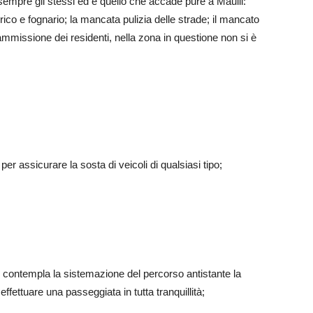
 sempre gli stessi ed è quello che accade pure a Maulli:
ico e fognario; la mancata pulizia delle strade; il mancato
r ammissione dei residenti, nella zona in questione non si è
er assicurare la sosta di veicoli di qualsiasi tipo;
che contempla la sistemazione del percorso antistante la
effettuare una passeggiata in tutta tranquillità;