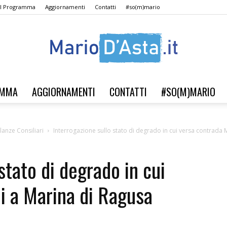
Il Programma
Aggiornamenti
Contatti
#so(m)mario
AMMA
AGGIORNAMENTI
CONTATTI
#SO(M)MARIO
Verso
llanze Consiliari
Interrogazione sullo stato di degrado in cui versa contrada Ma
stato di degrado in cui
il
i a Marina di Ragusa