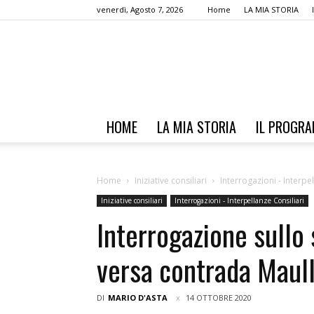
venerdì, Agosto 7, 2026
Home
LA MIA STORIA
HOME
LA MIA STORIA
IL PROGR
Home
Iniziative consiliari
Interrogazioni - Interpe
Iniziative consiliari
Interrogazioni - Interpellanze Consiliari
Interrogazione sullo 
versa contrada Maull
DI
MARIO D'ASTA
14 OTTOBRE 2020