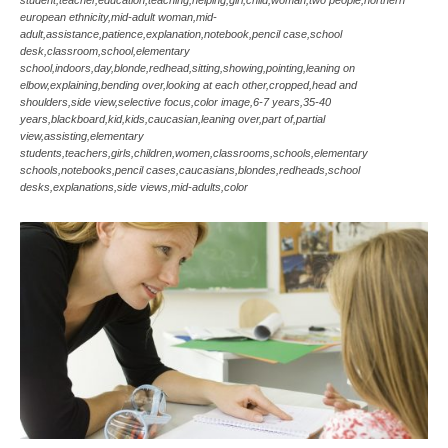
student,teacher,education,teaching,helping,girl,child,woman,two people,northern
european ethnicity,mid-adult woman,mid-
adult,assistance,patience,explanation,notebook,pencil case,school
desk,classroom,school,elementary
school,indoors,day,blonde,redhead,sitting,showing,pointing,leaning on
elbow,explaining,bending over,looking at each other,cropped,head and
shoulders,side view,selective focus,color image,6-7 years,35-40
years,blackboard,kid,kids,caucasian,leaning over,part of,partial
view,assisting,elementary
students,teachers,girls,children,women,classrooms,schools,elementary
schools,notebooks,pencil cases,caucasians,blondes,redheads,school
desks,explanations,side views,mid-adults,color