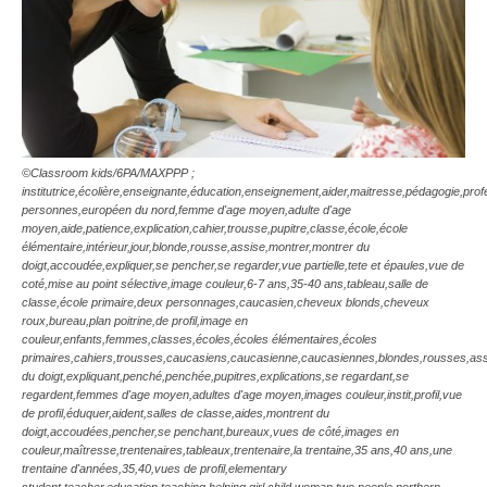
©Classroom kids/6PA/MAXPPP ;
institutrice,écolière,enseignante,éducation,enseignement,aider,maitresse,pédagogie,prof
personnes,européen du nord,femme d'age moyen,adulte d'age
moyen,aide,patience,explication,cahier,trousse,pupitre,classe,école,école
élémentaire,intérieur,jour,blonde,rousse,assise,montrer,montrer du
doigt,accoudée,expliquer,se pencher,se regarder,vue partielle,tete et épaules,vue de
coté,mise au point sélective,image couleur,6-7 ans,35-40 ans,tableau,salle de
classe,école primaire,deux personnages,caucasien,cheveux blonds,cheveux
roux,bureau,plan poitrine,de profil,image en
couleur,enfants,femmes,classes,écoles,écoles élémentaires,écoles
primaires,cahiers,trousses,caucasiens,caucasienne,caucasiennes,blondes,rousses,ass
du doigt,expliquant,penché,penchée,pupitres,explications,se regardant,se
regardent,femmes d'age moyen,adultes d'age moyen,images couleur,instit,profil,vue
de profil,éduquer,aident,salles de classe,aides,montrent du
doigt,accoudées,pencher,se penchant,bureaux,vues de côté,images en
couleur,maîtresse,trentenaires,tableaux,trentenaire,la trentaine,35 ans,40 ans,une
trentaine d'années,35,40,vues de profil,elementary