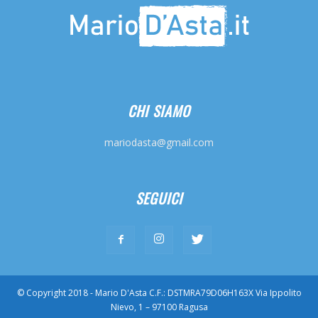
CHI SIAMO
mariodasta@gmail.com
SEGUICI
© Copyright 2018 - Mario D'Asta C.F.: DSTMRA79D06H163X Via Ippolito
Nievo, 1 – 97100 Ragusa