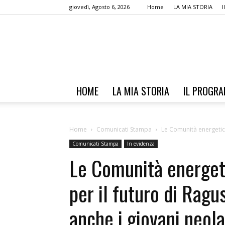
giovedì, Agosto 6, 2026
Home
LA MIA STORIA
HOME
LA MIA STORIA
IL PROGR
Home
Comunicati Stampa
Le Comunità energetiche
Comunicati Stampa
In evidenza
Le Comunità energeti
per il futuro di Ragu
anche i giovani neola