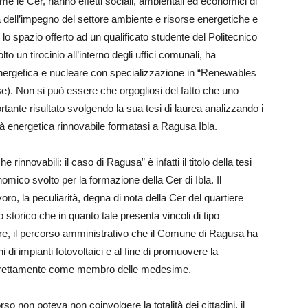
e le Cer, hanno effetti sociali, ambientali ed economici di
a dell’impegno del settore ambiente e risorse energetiche e
è lo spazio offerto ad un qualificato studente del Politecnico
o un tirocinio all’interno degli uffici comunali, ha
energetica e nucleare con specializzazione in “Renewables
se). Non si può essere che orgogliosi del fatto che uno
ante risultato svolgendo la sua tesi di laurea analizzando i
à energetica rinnovabile formatasi a Ragusa Ibla.
e rinnovabili: il caso di Ragusa” è infatti il titolo della tesi
onomico svolto per la formazione della Cer di Ibla. Il
o, la peculiarità, degna di nota della Cer del quartiere
 storico che in quanto tale presenta vincoli di tipo
oltre, il percorso amministrativo che il Comune di Ragusa ha
oni di impianti fotovoltaici e al fine di promuovere la
direttamente come membro delle medesime.
o non poteva non coinvolgere la totalità dei cittadini, il