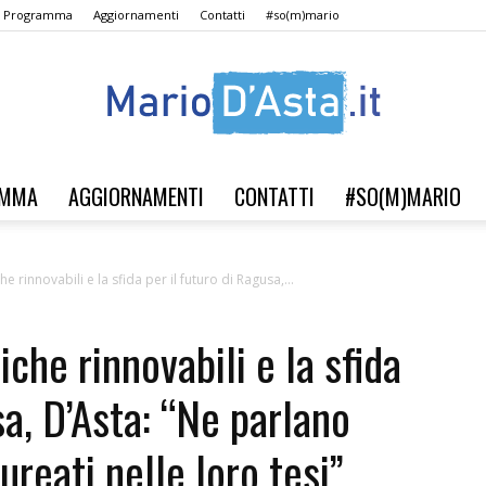
Il Programma
Aggiornamenti
Contatti
#so(m)mario
AMMA
AGGIORNAMENTI
CONTATTI
#SO(M)MARIO
Verso
 rinnovabili e la sfida per il futuro di Ragusa,...
che rinnovabili e la sfida
il
sa, D’Asta: “Ne parlano
ureati nelle loro tesi”