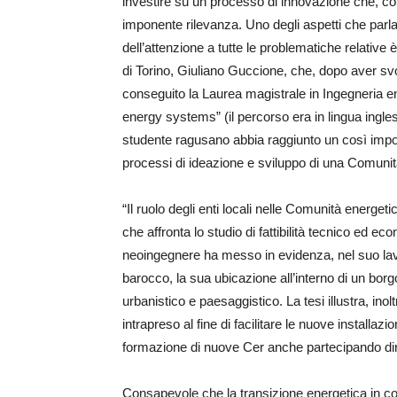
investire su un processo di innovazione che, com
imponente rilevanza. Uno degli aspetti che parl
dell’attenzione a tutte le problematiche relative 
di Torino, Giuliano Guccione, che, dopo aver svolt
conseguito la Laurea magistrale in Ingegneria 
energy systems” (il percorso era in lingua ingle
studente ragusano abbia raggiunto un così import
processi di ideazione e sviluppo di una Comunit
“Il ruolo degli enti locali nelle Comunità energetich
che affronta lo studio di fattibilità tecnico ed ec
neoingegnere ha messo in evidenza, nel suo lavor
barocco, la sua ubicazione all’interno di un borgo
urbanistico e paesaggistico. La tesi illustra, in
intrapreso al fine di facilitare le nuove installazi
formazione di nuove Cer anche partecipando 
Consapevole che la transizione energetica in cors