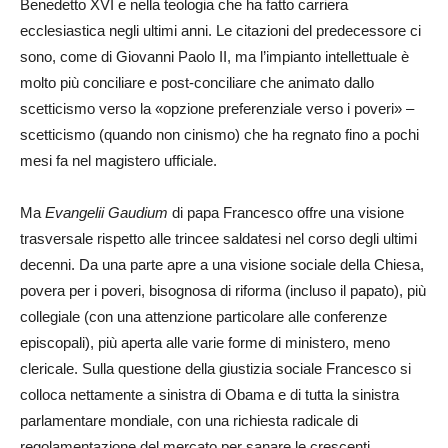
Benedetto XVI e nella teologia che ha fatto carriera
ecclesiastica negli ultimi anni. Le citazioni del predecessore ci
sono, come di Giovanni Paolo II, ma l’impianto intellettuale è
molto più conciliare e post-conciliare che animato dallo
scetticismo verso la «opzione preferenziale verso i poveri» –
scetticismo (quando non cinismo) che ha regnato fino a pochi
mesi fa nel magistero ufficiale.
Ma
Evangelii Gaudium
di papa Francesco offre una visione
trasversale rispetto alle trincee saldatesi nel corso degli ultimi
decenni. Da una parte apre a una visione sociale della Chiesa,
povera per i poveri, bisognosa di riforma (incluso il papato), più
collegiale (con una attenzione particolare alle conferenze
episcopali), più aperta alle varie forme di ministero, meno
clericale. Sulla questione della giustizia sociale Francesco si
colloca nettamente a sinistra di Obama e di tutta la sinistra
parlamentare mondiale, con una richiesta radicale di
regolamentazione del mercato per sanare le crescenti