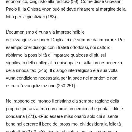
economico, «ingiusto alla radice» (59). Come disse Giovanni
Paolo II, la Chiesa «non può né deve rimanere al margine della
lotta per la giustizia» (183).
L’ecumenismo è «una via imprescindibile
dell’evangelizzazione». Dagli altri c’è sempre da imparare. Per
esempio «nel dialogo con i fratelli ortodossi, noi cattolici
abbiamo la possibilità di imparare qualcosa di più sul
significato della collegialità episcopale e sulla loro esperienza
della sinodalità» (246). Il dialogo interreligioso è a sua volta
«una condizione necessaria per la pace nel mondo» e non
oscura l’evangelizzazione (250-251).
Nel rapporto col mondo il cristiano dia sempre ragione della
propria speranza, ma non come un nemico che punta il dito e
condanna (271). «Può essere missionario solo chi si sente
bene nel cercare il bene del prossimo, chi desidera la felicità
degli altri» (272). «Se riesco ad aiutare una sola persona a