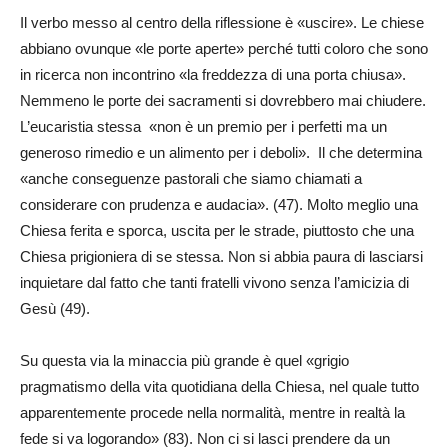
Il verbo messo al centro della riflessione è «uscire». Le chiese
abbiano ovunque «le porte aperte» perché tutti coloro che sono
in ricerca non incontrino «la freddezza di una porta chiusa».
Nemmeno le porte dei sacramenti si dovrebbero mai chiudere.
L’eucaristia stessa «non è un premio per i perfetti ma un
generoso rimedio e un alimento per i deboli». Il che determina
«anche conseguenze pastorali che siamo chiamati a
considerare con prudenza e audacia». (47). Molto meglio una
Chiesa ferita e sporca, uscita per le strade, piuttosto che una
Chiesa prigioniera di se stessa. Non si abbia paura di lasciarsi
inquietare dal fatto che tanti fratelli vivono senza l’amicizia di
Gesù (49).
Su questa via la minaccia più grande è quel «grigio
pragmatismo della vita quotidiana della Chiesa, nel quale tutto
apparentemente procede nella normalità, mentre in realtà la
fede si va logorando» (83). Non ci si lasci prendere da un