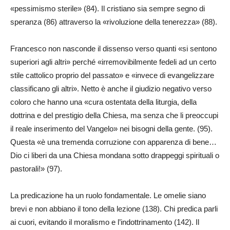
«pessimismo sterile» (84). Il cristiano sia sempre segno di
speranza (86) attraverso la «rivoluzione della tenerezza» (88).
Francesco non nasconde il dissenso verso quanti «si sentono
superiori agli altri» perché «irremovibilmente fedeli ad un certo
stile cattolico proprio del passato» e «invece di evangelizzare
classificano gli altri». Netto è anche il giudizio negativo verso
coloro che hanno una «cura ostentata della liturgia, della
dottrina e del prestigio della Chiesa, ma senza che li preoccupi
il reale inserimento del Vangelo» nei bisogni della gente. (95).
Questa «è una tremenda corruzione con apparenza di bene…
Dio ci liberi da una Chiesa mondana sotto drappeggi spirituali o
pastorali!» (97).
La predicazione ha un ruolo fondamentale. Le omelie siano
brevi e non abbiano il tono della lezione (138). Chi predica parli
ai cuori, evitando il moralismo e l’indottrinamento (142). Il