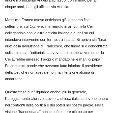
anche il presidente Angelo Bagnasco, confermato per altri
cinque anni, lasci gli uffici di via Aurelia.
Massimo Franco aveva anticipato già lo scorso fine
settembre, sul
Corriere
, il terremoto in arrivo nella Cei,
collegandolo con le altre criticità italiane e curiali su cui
intendeva intervenire con fermezza il papa. Si apriva «la “fase
due” della rivoluzione di Francesco, che finora si è concentrata
sulla chiesa». L’editorialista aveva scritto che «il vertice della
Cei avrebbe rimesso il proprio mandato nelle mani di papa
Francesco», parole che avevano fatto infuriare il presidente
della Cei, che non aveva e non ha intenzione alcuna di
andarsene.
Questa “fase due” riguarda anche, più in generale,
l’atteggiamento che i vescovi e la chiesa italiana devono tenere
nei confronti della politica e dei poteri nel nostro paese. Nella
visione “francescana” non ci può essere più posto per