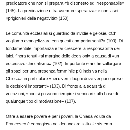
predicatore che non si prepara «è disonesto ed irresponsabile»
(145). La predicazione offra «sempre speranza» e non lasci
«prigionieri della negatività» (159).
Le comunità ecclesiali si guardino da invidie e gelosie. «Chi
vogliamo evangelizzare con questi comportamenti?» (100). Di
fondamentale importanza è far crescere la responsabilità dei
laici, finora tenuti «al margine delle decisioni» a causa di «un
eccessivo clericalismo» (102). Importante è anche «allargare
gli spazi per una presenza femminile più incisiva nella
Chiesa», in particolare «nei diversi luoghi dove vengono prese
le decisioni importanti» (103). Di fronte alla scarsità di
vocazioni, «non si possono riempire i seminari sulla base di
qualunque tipo di motivazione» (107).
Oltre a essere povera e per i poveri, la Chiesa voluta da
Francesco è coraggiosa nel denunciare l’attuale sistema