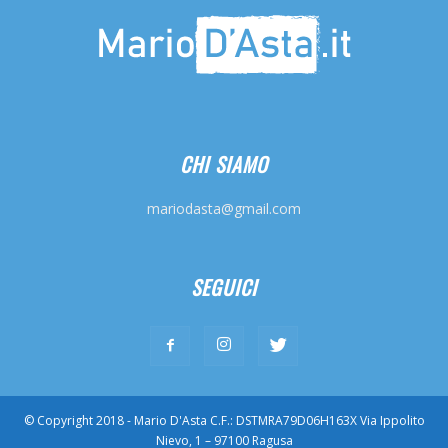
CHI SIAMO
mariodasta@gmail.com
SEGUICI
© Copyright 2018 - Mario D'Asta C.F.: DSTMRA79D06H163X Via Ippolito
Nievo, 1 – 97100 Ragusa