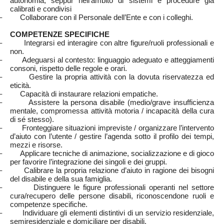
autonomia, seppur nell’ambito di sistemi e procedure già
calibrati e condivisi
– Collaborare con il Personale dell’Ente e con i colleghi.
COMPETENZE SPECIFICHE
– Integrarsi ed interagire con altre figure/ruoli professionali e
non.
– Adeguarsi al contesto: linguaggio adeguato e atteggiamenti
consoni, rispetto delle regole e orari.
– Gestire la propria attività con la dovuta riservatezza ed
eticità.
– Capacità di instaurare relazioni empatiche.
– Assistere la persona disabile (medio/grave insufficienza
mentale, compromessa attività motoria / incapacità della cura
di sé stesso).
– Fronteggiare situazioni impreviste / organizzare l’intervento
d’aiuto con l’utente / gestire l’agenda sotto il profilo dei tempi,
mezzi e risorse.
– Applicare tecniche di animazione, socializzazione e di gioco
per favorire l’integrazione dei singoli e dei gruppi.
– Calibrare la propria relazione d’aiuto in ragione dei bisogni
del disabile e della sua famiglia.
– Distinguere le figure professionali operanti nel settore
cura/recupero delle persone disabili, riconoscendone ruoli e
competenze specifiche.
– Individuare gli elementi distintivi di un servizio residenziale,
semiresidenziale e domiciliare per disabili.