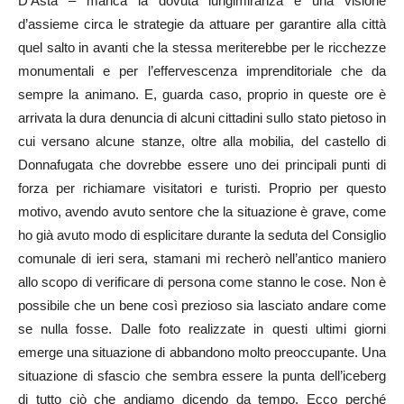
D’Asta – manca la dovuta lungimiranza e una visione
d’assieme circa le strategie da attuare per garantire alla città
quel salto in avanti che la stessa meriterebbe per le ricchezze
monumentali e per l’effervescenza imprenditoriale che da
sempre la animano. E, guarda caso, proprio in queste ore è
arrivata la dura denuncia di alcuni cittadini sullo stato pietoso in
cui versano alcune stanze, oltre alla mobilia, del castello di
Donnafugata che dovrebbe essere uno dei principali punti di
forza per richiamare visitatori e turisti. Proprio per questo
motivo, avendo avuto sentore che la situazione è grave, come
ho già avuto modo di esplicitare durante la seduta del Consiglio
comunale di ieri sera, stamani mi recherò nell’antico maniero
allo scopo di verificare di persona come stanno le cose. Non è
possibile che un bene così prezioso sia lasciato andare come
se nulla fosse. Dalle foto realizzate in questi ultimi giorni
emerge una situazione di abbandono molto preoccupante. Una
situazione di sfascio che sembra essere la punta dell’iceberg
di tutto ciò che andiamo dicendo da tempo. Ecco perché